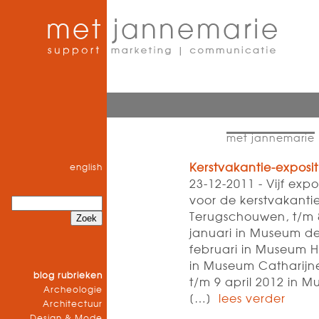
met jannemarie
Kerstvakantie-exposit
english
23-12-2011 - Vijf expo
voor de kerstvakan
Terugschouwen, t/m 8
januari in Museum de
februari in Museum Hi
in Museum Catharijn
blog rubrieken
t/m 9 april 2012 in
Archeologie
[…]
lees verder
Architectuur
Design & Mode