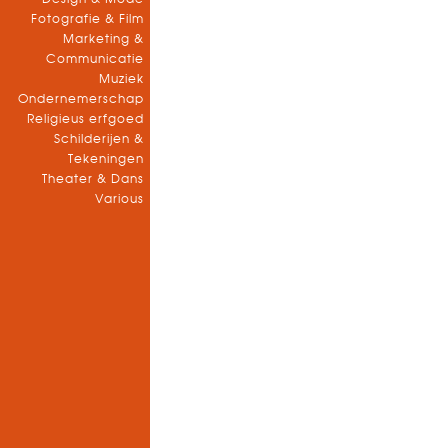
Fotografie & Film
Marketing &
Communicatie
Muziek
Ondernemerschap
Religieus erfgoed
Schilderijen &
Tekeningen
Theater & Dans
Various