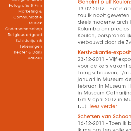
Geheimtip uit Keule
Fotografie & Film
13-02-2012 - Het is d
Marketing &
zou ik nooit geweten
Communicatie
deels moderne archi
Muziek
Kolumba om precies t
Ondernemerschap
Religieus erfgoed
Keulen, oorspronkelij
Schilderijen &
verbouwd door de Zwi
Tekeningen
Kerstvakantie-exposit
Theater & Dans
Various
23-12-2011 - Vijf expo
voor de kerstvakan
Terugschouwen, t/m 8
januari in Museum de
februari in Museum Hi
in Museum Catharijn
t/m 9 april 2012 in
[…]
lees verder
Schetsen van Schoo
16-12-2011 - Toen ik 
ik me pas ten volle w