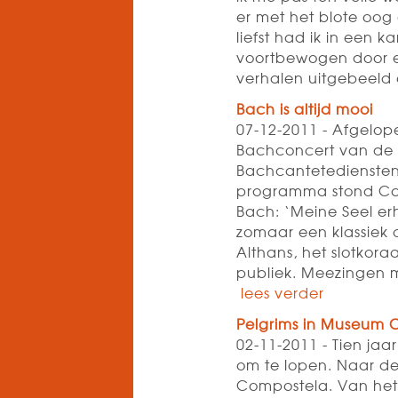
er met het blote oog
liefst had ik in een k
voortbewogen door ee
verhalen uitgebeeld
Bach is altijd mooi
07-12-2011 - Afgelop
Bachconcert van de S
Bachcantetediensten 
programma stond Ca
Bach: ‘Meine Seel erh
zomaar een klassiek
Althans, het slotko
publiek. Meezingen me
lees verder
Pelgrims in Museum 
02-11-2011 - Tien ja
om te lopen. Naar d
Compostela. Van het 