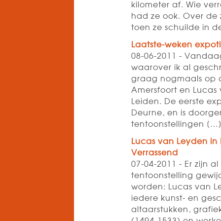
kilometer af. Wie ver
had ze ook. Over de 
toen ze schuilde in d
Laatste-weken expoti
08-06-2011 - Vandaag
waarover ik al geschr
graag nogmaals op at
Amersfoort en Lucas
Leiden. De eerste exp
Deurne, en is doorge
tentoonstellingen [
Lucas van Leyden in 
Verrassend
07-04-2011 - Er zijn
tentoonstelling gewi
worden: Lucas van L
iedere kunst- en gesc
altaarstukken, grafi