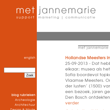
met jannemarie
Hollandse Meesters i
english
25-09-2013 - Dat he
elkaar; musea als he
Sofia boordevol topk
Vlaamse Meesters. O
der lusten’ (1500) van
een bezoek, jaren ge
blog rubrieken
Den Bosch ontdekten 
Archeologie
verder
Architectuur
Design & Mode