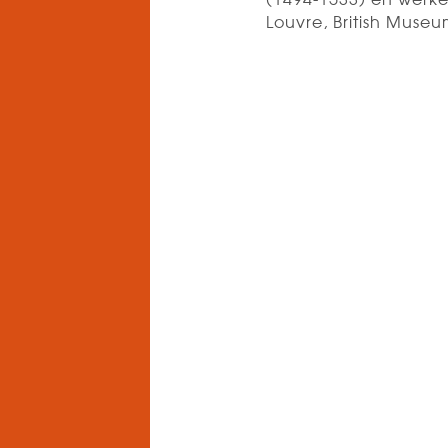
(1494-1533) en werken
Louvre, British Muse