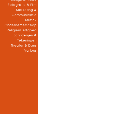
Fotografie & Film
Marketing &
Communicatie
Muziek
Ondernemerschap
Religieus erfgoed
Schilderijen &
Tekeningen
Theater & Dans
Various