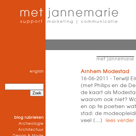
met jannemarie
Arnhem Modestad
english
16-06-2011 - Terwijl E
(met Philips en de D
de kaart als Modesta
waarom ook niet? Wa
en op te poetsen wat
stad: de modeopleidi
blog rubrieken
veel […]
lees verder
Archeologie
Architectuur
Design & Mode