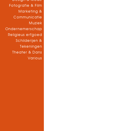
Fotografie & Film
Marketing &
Communicatie
Muziek
Ondernemerschap
Religieus erfgoed
Schilderijen &
Tekeningen
Theater & Dans
Various