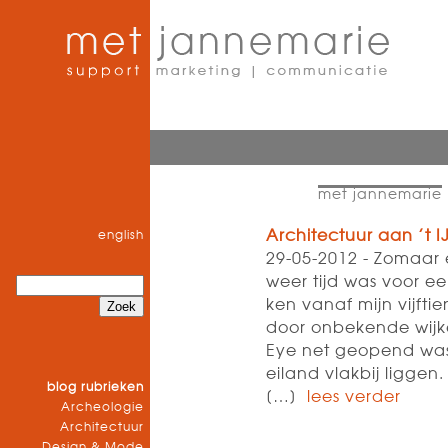
met jannemarie
Architectuur aan ’t I
english
29-05-2012 - Zomaar
weer tijd was voor een
ken vanaf mijn vijft
door onbekende wij
Eye net geopend wa
eiland vlakbij ligge
blog rubrieken
[…]
lees verder
Archeologie
Architectuur
Design & Mode