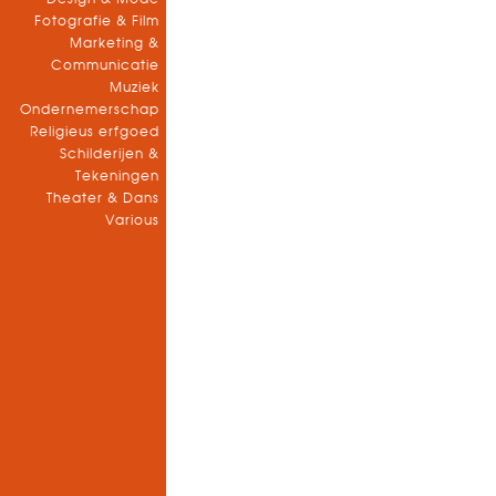
Fotografie & Film
Marketing &
Communicatie
Muziek
Ondernemerschap
Religieus erfgoed
Schilderijen &
Tekeningen
Theater & Dans
Various