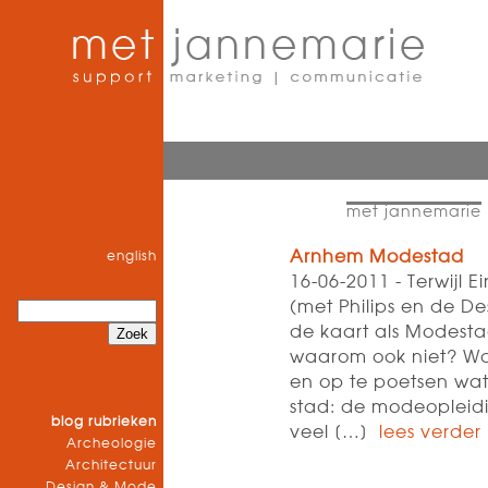
met jannemarie
Arnhem Modestad
english
16-06-2011 - Terwijl E
(met Philips en de D
de kaart als Modesta
waarom ook niet? Wa
en op te poetsen wat
stad: de modeopleidi
blog rubrieken
veel […]
lees verder
Archeologie
Architectuur
Design & Mode