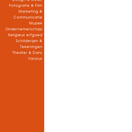
Fotografie & Film
Marketing &
Communicatie
Muziek
Ondernemerschap
Religieus erfgoed
Schilderijen &
Tekeningen
Theater & Dans
Various