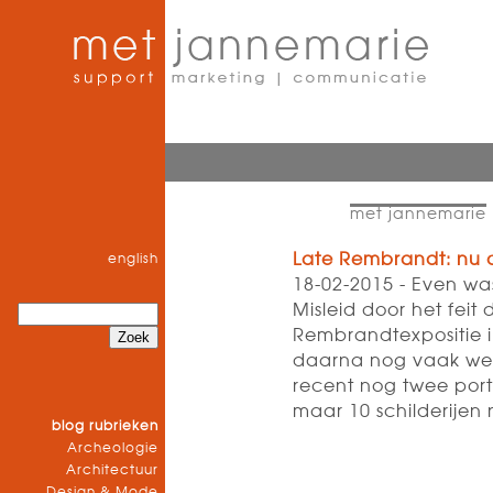
met jannemarie
Late Rembrandt: nu o
english
18-02-2015 - Even was
Misleid door het feit
Rembrandtexpositie i
daarna nog vaak wer
recent nog twee portr
maar 10 schilderijen
blog rubrieken
Archeologie
Architectuur
Design & Mode