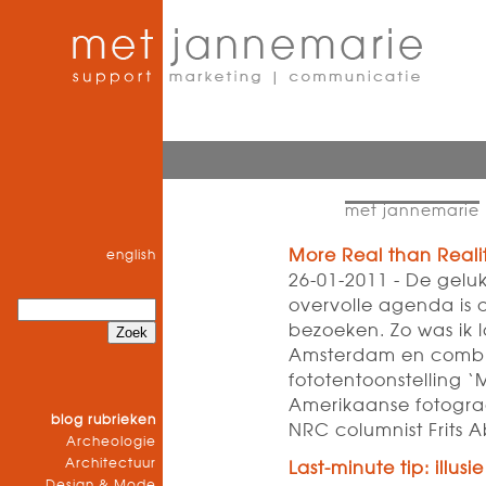
met jannemarie
More Real than Reali
english
26-01-2011 - De geluk
overvolle agenda is d
bezoeken. Zo was ik la
Amsterdam en combi
fototentoonstelling ‘
Amerikaanse fotogra
blog rubrieken
NRC columnist Frits
Archeologie
Architectuur
Last-minute tip: illu
Design & Mode