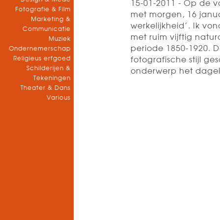
15-01-2011 - Op de va
Fotografie & Film
met morgen, 16 janua
Marketing &
werkelijkheid’. Ik vo
Communicatie
met ruim vijftig natura
Muziek
periode 1850-1920. De
Ondernemerschap
Religieus erfgoed
fotografische stijl g
Schilderijen &
onderwerp het dagel
Tekeningen
Theater & Dans
Various