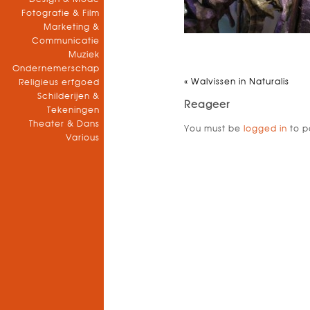
Fotografie & Film
Marketing &
Communicatie
Muziek
Ondernemerschap
«
Walvissen in Naturalis
Religieus erfgoed
Schilderijen &
Reageer
Tekeningen
Theater & Dans
You must be
logged in
to p
Various