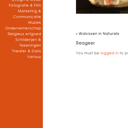
Fotografie & Film
Marketing &
Communicatie
Muziek
Ondernemerschap
«
Walvissen in Naturalis
Religieus erfgoed
Schilderijen &
Reageer
Tekeningen
Theater & Dans
You must be
logged in
to p
Various