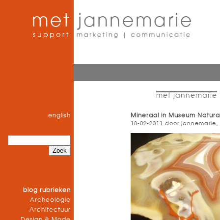
met jannemarie
english
Mineraal in Museum Natural
18-02-2011 door jannemarie,
blog rubrieken
Archeologie
Architectuur
Design & Mode