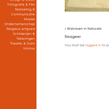
Fotografie & Film
Marketing &
Communicatie
Muziek
Ondernemerschap
«
Walvissen in Naturalis
Religieus erfgoed
Schilderijen &
Reageer
Tekeningen
Theater & Dans
You must be
logged in
to p
Various