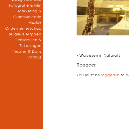
Fotografie & Film
Marketing &
Communicatie
Muziek
Ondernemerschap
Religieus erfgoed
Schilderijen &
Tekeningen
Theater & Dans
«
Walvissen in Naturalis
Various
Reageer
You must be
logged in
to p