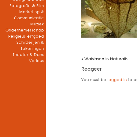
Fotografie & Film
Marketing &
Communicatie
Muziek
Ondernemerschap
Religieus erfgoed
Schilderijen &
Tekeningen
Theater & Dans
«
Walvissen in Naturalis
Various
Reageer
You must be
logged in
to p