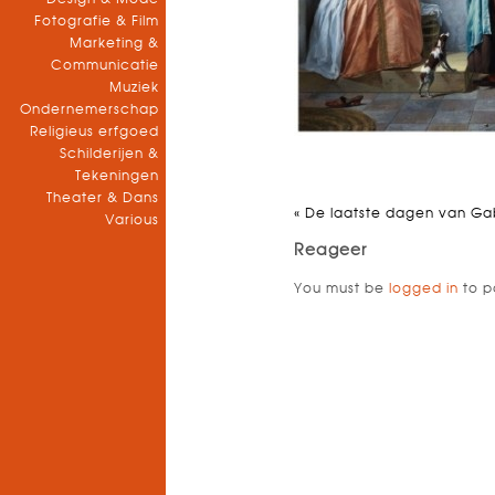
Fotografie & Film
Marketing &
Communicatie
Muziek
Ondernemerschap
Religieus erfgoed
Schilderijen &
Tekeningen
Theater & Dans
«
De laatste dagen van Gab
Various
Reageer
You must be
logged in
to p