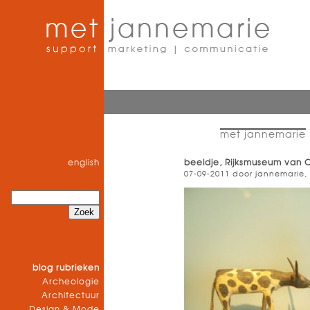
met jannemarie
english
beeldje, Rijksmuseum van 
07-09-2011 door jannemarie,
blog rubrieken
Archeologie
Architectuur
Design & Mode