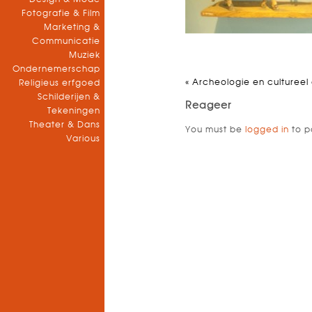
Fotografie & Film
Marketing &
Communicatie
Muziek
Ondernemerschap
«
Archeologie en culturee
Religieus erfgoed
Schilderijen &
Reageer
Tekeningen
Theater & Dans
You must be
logged in
to p
Various