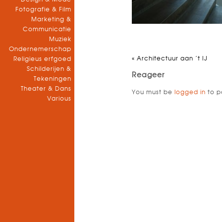
Fotografie & Film
Marketing &
Communicatie
Muziek
Ondernemerschap
«
Architectuur aan ’t IJ
Religieus erfgoed
Schilderijen &
Reageer
Tekeningen
Theater & Dans
You must be
logged in
to p
Various