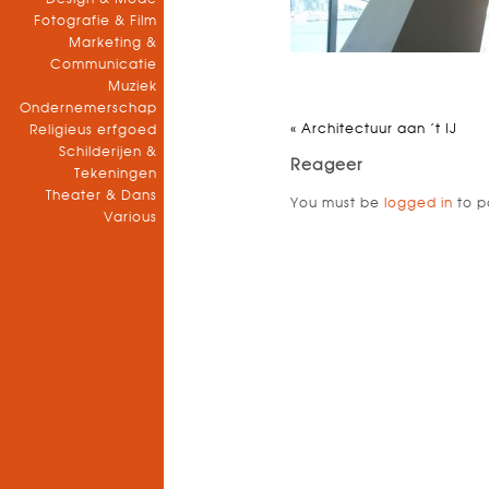
Fotografie & Film
Marketing &
Communicatie
Muziek
Ondernemerschap
«
Architectuur aan ’t IJ
Religieus erfgoed
Schilderijen &
Reageer
Tekeningen
Theater & Dans
You must be
logged in
to p
Various