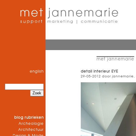
met jannemarie
english
detail interieur EYE
29-05-2012 door jannemarie,
blog rubrieken
Archeologie
Architectuur
Design & Mode