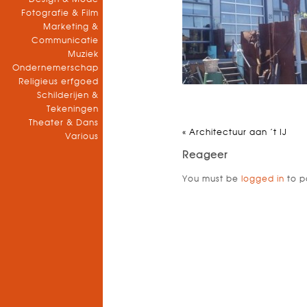
Fotografie & Film
Marketing &
Communicatie
Muziek
Ondernemerschap
Religieus erfgoed
Schilderijen &
Tekeningen
Theater & Dans
«
Architectuur aan ’t IJ
Various
Reageer
You must be
logged in
to p