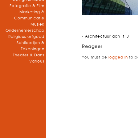
Fotografie & Film
Marketing &
Communicatie
Muziek
Ondernemerschap
«
Architectuur aan ’t IJ
Religieus erfgoed
Schilderijen &
Reageer
Tekeningen
Theater & Dans
You must be
logged in
to p
Various