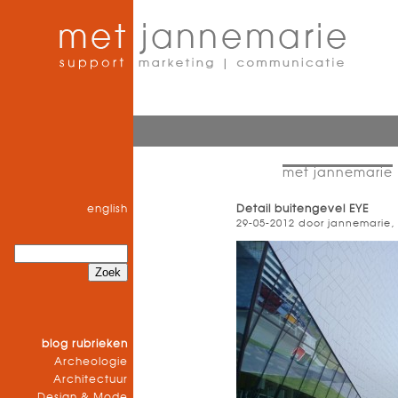
met jannemarie
english
Detail buitengevel EYE
29-05-2012 door jannemarie,
blog rubrieken
Archeologie
Architectuur
Design & Mode