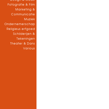
Fotografie & Film
Marketing &
Communicatie
Muziek
Ondernemerschap
Religieus erfgoed
Schilderijen &
Tekeningen
Theater & Dans
Various