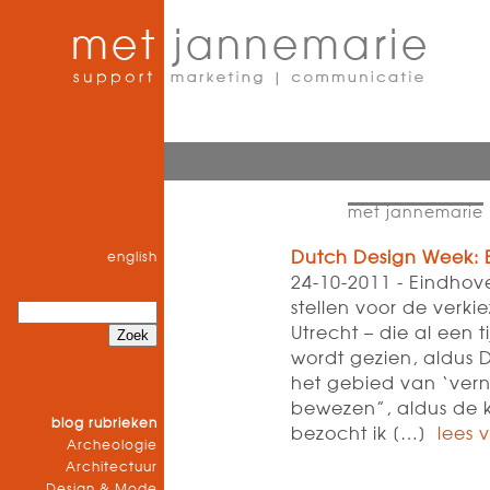
met jannemarie
Dutch Design Week: 
english
24-10-2011 - Eindhov
stellen voor de verki
Utrecht – die al een ti
wordt gezien, aldus 
het gebied van ‘vern
bewezen”, aldus de 
blog rubrieken
bezocht ik […]
lees 
Archeologie
Architectuur
Design & Mode