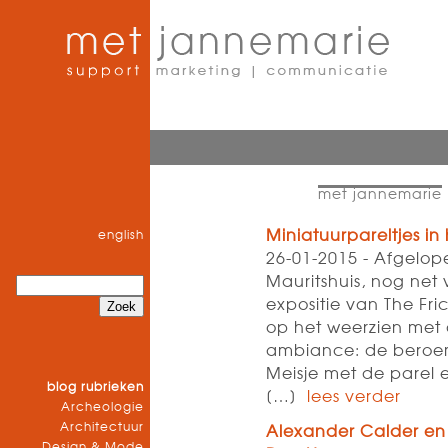
met jannemarie
Miniatuurpareltjes in
english
26-01-2015 - Afgelop
Mauritshuis, nog net 
expositie van The Fri
op het weerzien met 
ambiance: de beroe
Meisje met de parel 
blog rubrieken
[…]
lees verder
Archeologie
Architectuur
Alexander Calder e
Design & Mode