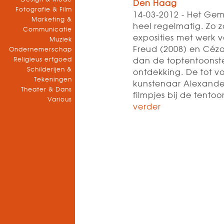
Den Haag
Fotografie & Film
14-03-2012 - Het Ge
Marketing &
heel regelmatig. Zo 
Communicatie
exposities met werk 
Muziek
Freud (2008) en Céza
Ondernemerschap
Religieus erfgoed
dan de toptentoonste
Schilderijen &
ontdekking. De tot v
Tekeningen
kunstenaar Alexander
Theater & Dans
filmpjes bij de tento
Various
verder