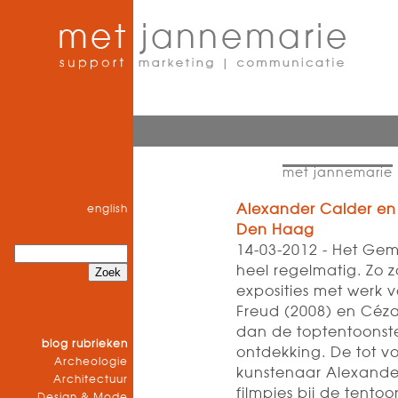
met jannemarie
Alexander Calder e
english
Den Haag
14-03-2012 - Het Ge
heel regelmatig. Zo 
exposities met werk 
Freud (2008) en Céza
dan de toptentoonste
blog rubrieken
ontdekking. De tot v
Archeologie
kunstenaar Alexander
Architectuur
filmpjes bij de tento
Design & Mode