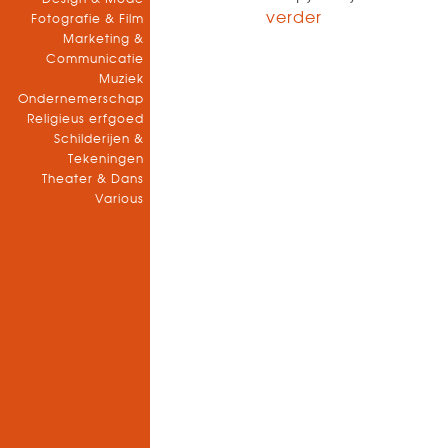
verder
Fotografie & Film
Marketing &
Communicatie
Muziek
Ondernemerschap
Religieus erfgoed
Schilderijen &
Tekeningen
Theater & Dans
Various