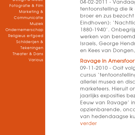
04-02-2011 - Vandaag
Fotografie & Film
tentoonstelling die 
Marketing &
broer en zus bezocht
Communicatie
Eindhoven): ‘Nachtlic
Muziek
1880-1940’. Onbegrijp
Ondernemerschap
Religieus erfgoed
werken van beroemde
Schilderijen &
Israels, George Hendri
Tekeningen
en Kees van Dongen
Theater & Dans
Various
Ravage in Amersfoor
09-11-2010 - Ooit vo
cursus ‘tentoonstell
allerlei musea en dis
marketeers. Hieruit
jaarlijks exposities
Eeuw van Ravage’ in 
opzienbarende, onco
van hedendaagse ku
verder