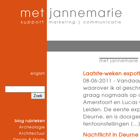
met jannemarie
Laatste-weken expoti
english
08-06-2011 - Vandaag
waarover ik al geschr
graag nogmaals op at
Amersfoort en Lucas
Leiden. De eerste exp
Deurne, en is doorge
blog rubrieken
tentoonstellingen [
Archeologie
Architectuur
Nachtlicht in Deurne
Design & Mode