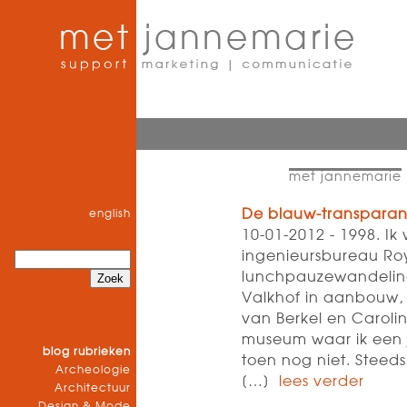
met jannemarie
De blauw-transparan
english
10-01-2012 - 1998. Ik
ingenieursbureau Roy
lunchpauzewandeling
Valkhof in aanbouw,
van Berkel en Carolin
museum waar ik een j
blog rubrieken
toen nog niet. Steed
Archeologie
[…]
lees verder
Architectuur
Design & Mode