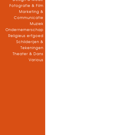
Fotografie & Film
Marketing &
Communicatie
Muziek
Ondernemerschap
Religieus erfgoed
Schilderijen &
Tekeningen
Theater & Dans
Various