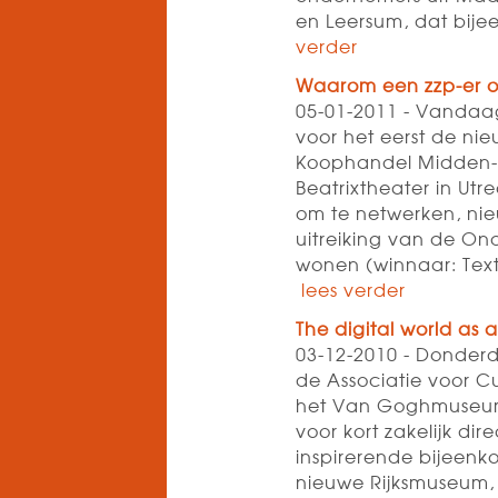
en Leersum, dat bije
verder
Waarom een zzp-er op
05-01-2011 - Vandaa
voor het eerst de ni
Koophandel Midden-N
Beatrixtheater in Ut
om te netwerken, ni
uitreiking van de On
wonen (winnaar: Texti
lees verder
The digital world as a
03-12-2010 - Donde
de Associatie voor C
het Van Goghmuseum 
voor kort zakelijk di
inspirerende bijeenko
nieuwe Rijksmuseum, 