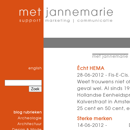
met jannemarie
Écht HEMA
english
28-06-2012 - Fis-E-Ci
Weet trouwens niet o
geval wel. Al sinds 1
Hollandse Eenheidsp
Kalverstraat in Amst
25 cent en 50 cent, 
blog rubrieken
Archeologie
Sterke merken
Architectuur
14-06-2012 - Deze 
Design & Mode