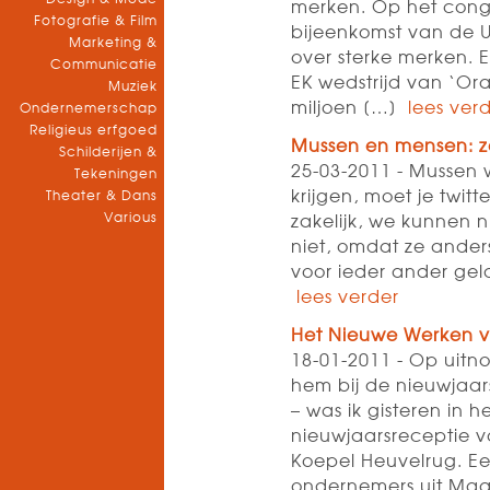
merken. Op het con
Fotografie & Film
bijeenkomst van de 
Marketing &
over sterke merken. 
Communicatie
EK wedstrijd van ‘Ora
Muziek
miljoen […]
lees ver
Ondernemerschap
Religieus erfgoed
Mussen en mensen: ze
Schilderijen &
25-03-2011 - Mussen w
Tekeningen
krijgen, moet je twit
Theater & Dans
Various
zakelijk, we kunnen 
niet, omdat ze anders
voor ieder ander geldt
lees verder
Het Nieuwe Werken 
18-01-2011 - Op uitno
hem bij de nieuwjaa
– was ik gisteren in
nieuwjaarsreceptie 
Koepel Heuvelrug. E
ondernemers uit Maa