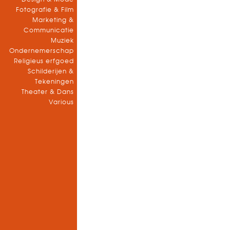
Fotografie & Film
Marketing &
Communicatie
Muziek
Ondernemerschap
Religieus erfgoed
Schilderijen &
Tekeningen
Theater & Dans
Various