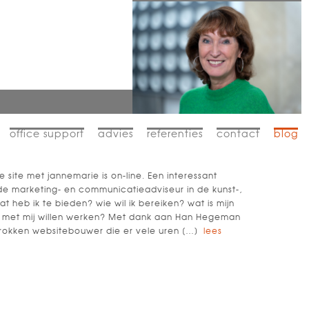
office support
advies
referenties
contact
blog
e site met jannemarie is on-line. Een interessant
nde marketing- en communicatieadviseur in de kunst-,
at heb ik te bieden? wie wil ik bereiken? wat is mijn
en met mij willen werken? Met dank aan Han Hegeman
rokken websitebouwer die er vele uren […]
lees