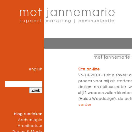
met jannemarie
english
Site on-line
26-10-2010 - Het is zover; d
proces voor mij als starte
design- en cultuursector: w
stijl? waarom zullen klant
(Haicu Webdesign), de bet
verder
blog rubrieken
Archeologie
Architectuur
Design & Mode