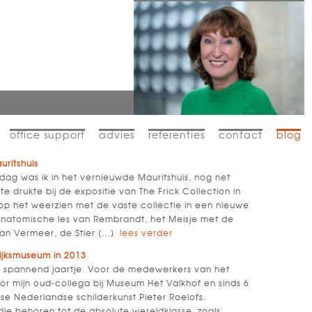
office support
advies
referenties
contact
blog
uritshuis
jdag was ik in het vernieuwde Mauritshuis, nog net
 drukte bij de expositie van The Frick Collection in
op het weerzien met de vaste collectie in een nieuwe
atomische les van Rembrandt, het Meisje met de
van Vermeer, de Stier […]
lees verder
ijksmuseum in 2013
n spannend jaartje. Voor de medewerkers van het
or mijn oud-collega bij Museum Het Valkhof en sinds 6
e Nederlandse schilderkunst Pieter Roelofs.
die behoren tot de absolute wereldklasse, zoals