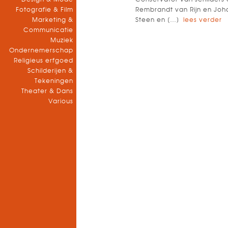
Fotografie & Film
Rembrandt van Rijn en Joha
Marketing &
Steen en […]
lees verder
Communicatie
Muziek
Ondernemerschap
Religieus erfgoed
Schilderijen &
Tekeningen
Theater & Dans
Various