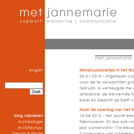
met jannemarie
english
Miniatuurpareltjes in het Ma
26-01-2015 - Afgelopen vri
voor de te verwachten grote
februari. Ik verheugde me 
ambiance: de beroemde An
parel en Gezicht op Delft 
Naar de opening van het R
blog rubrieken
10-04-2012 - Het wordt ee
Archeologie
Rijksmuseum. En dus ook vo
Architectuur
jaar conservator 17e-eeuws
Design & Mode
Conservator van schilders 