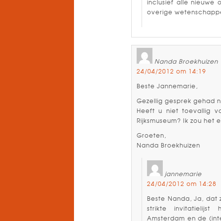
inclusief alle nieuwe
overige wetenschapper
Nanda Broekhuizen
24/04/2012 om 14:19
Beste Jannemarie,
Gezellig gesprek gehad n
Heeft u niet toevallig 
Rijksmuseum? Ik zou het 
Groeten,
Nanda Broekhuizen
jannemarie
24/04/2012 om 14:28
Beste Nanda, Ja, dat 
strikte invitatielij
Amsterdam en de (inte