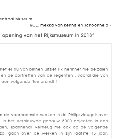
Centraal Museum
RCE: mekka van kennis en schoonheid
»
e opening van het Rijksmuseum in 2013”
et er nu van binnen uitziet !Ik herinner me de zalen
en de portretten van de regenten , vooral die van
aar een volgende Rembrandt !
n de voornaamste werken in de Philipsvleugel; over
we in het vernieuwde gebouw 8000 objecten in een
e zien, spannend! Verheug me ook op de volgende
al gaan over de werken in zijn laatste 15 jaar,