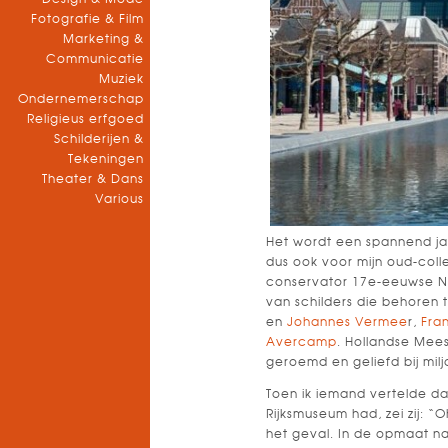
Fotografie & Film
Marketing &
Communicatie
Muziek
Ondernemerschap
Religieus erfgoed
Schilderijen &
Tekeningen
Theater & Dans
Various
Het wordt een spannend ja
dus ook voor mijn oud-coll
conservator 17e-eeuwse Ne
van schilders die behoren 
en
Johannes Vermee
r,
Fran
Avercamp
. Hollandse Mee
geroemd en geliefd bij mil
Toen ik iemand vertelde da
Rijksmuseum had, zei zij: “
het geval. In de opmaat n