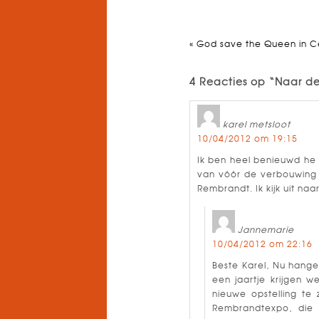
«
God save the Queen in 
4 Reacties op “Naar d
karel metsloot
10/04/2012 om 19:15
Ik ben heel benieuwd he h
van vóór de verbouwing 
Rembrandt. Ik kijk uit n
Jannemarie
10/04/2012 om 22:16
Beste Karel, Nu hange
een jaartje krijgen 
nieuwe opstelling t
Rembrandtexpo, die z