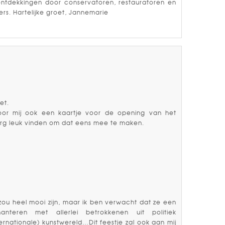
 ontdekkingen door conservatoren, restauratoren en
s. Hartelijke groet, Jannemarie
et.
voor mij ook een kaartje voor de opening van het
erg leuk vinden om dat eens mee te maken.
zou heel mooi zijn, maar ik ben verwacht dat ze een
st hanteren met allerlei betrokkenen uit politiek
rnationale) kunstwereld…Dit feestje zal ook aan mij