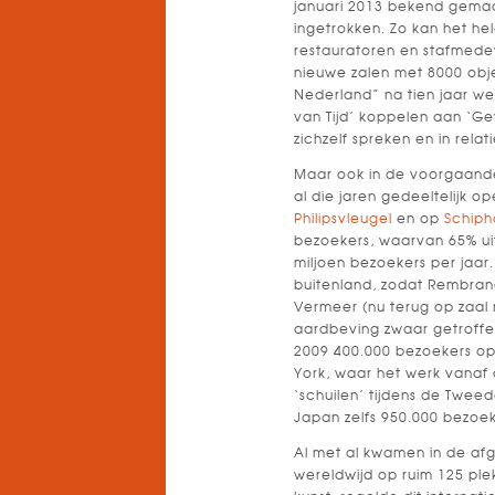
januari 2013 bekend gemaa
ingetrokken. Zo kan het he
restauratoren en stafmedew
nieuwe zalen met 8000 obj
Nederland” na tien jaar wee
van Tijd’ koppelen aan ‘G
zichzelf spreken en in rela
Maar ook in de voorgaande 
al die jaren gedeeltelijk o
Philipsvleugel
en op
Schiph
bezoekers, waarvan 65% uit
miljoen bezoekers per jaar
buitenland, zodat Rembrand
Vermeer (nu terug op zaal 
aardbeving zwaar getroff
2009 400.000 bezoekers op
York, waar het werk vanaf
‘schuilen’ tijdens de Twee
Japan zelfs 950.000 bezoek
Al met al kwamen in de af
wereldwijd op ruim 125 plek