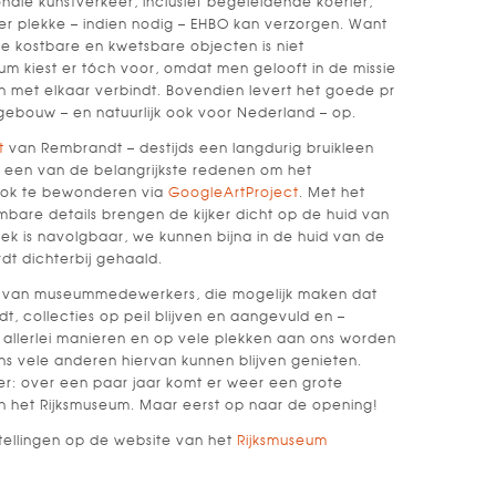
ionale kunstverkeer, inclusief begeleidende koerier,
ter plekke – indien nodig – EHBO kan verzorgen. Want
lke kostbare en kwetsbare objecten is niet
m kiest er tóch voor, omdat men gelooft in de missie
 met elkaar verbindt. Bovendien levert het goede pr
ebouw – en natuurlijk ook voor Nederland – op.
t
van Rembrandt – destijds een langdurig bruikleen
een van de belangrijkste redenen om het
ook te bewonderen via
GoogleArtProject
. Met het
are details brengen de kijker dicht op de huid van
eek is navolgbaar, we kunnen bijna in de huid van de
rdt dichterbij gehaald.
t van museummedewerkers, die mogelijk maken dat
t, collecties op peil blijven en aangevuld en –
op allerlei manieren en op vele plekken aan ons worden
ns vele anderen hiervan kunnen blijven genieten.
ier: over een paar jaar komt er weer een grote
n het Rijksmuseum. Maar eerst op naar de opening!
tellingen op de website van het
Rijksmuseum