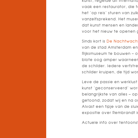
kunst, regelde dit internat
vaak een restaurator, die 
het ‘op reis’ sturen van zu
vanzelfsprekend. Het museu
dat kunst mensen en landen
voor het nieuw te openen g
Sinds kort is
De Nachtwach
van de stad Amsterdam en 
Rijksmuseum te bouwen – 
blote oog amper waarneemb
de schilder. Iedere verfstr
schilder kruipen, de tijd wo
Leve de passie en werklus
kunst ‘geconserveerd’ word
belangrijkste van alles – 
getoond, zodat wij en na o
Alvast een tipje van de slu
expositie over Rembrandt i
Actuele info over tentoons