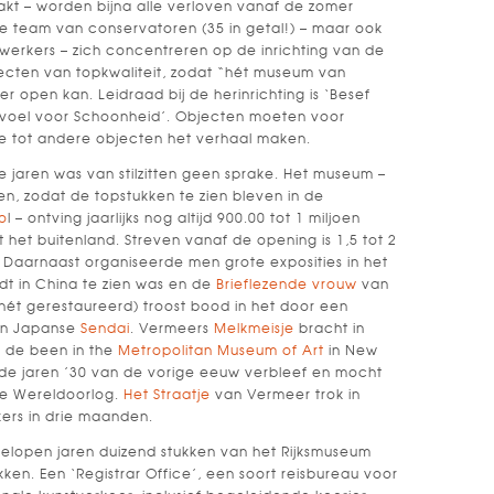
kt – worden bijna alle verloven vanaf de zomer
le team van conservatoren (35 in getal!) – maar ook
erkers – zich concentreren op de inrichting van de
ecten van topkwaliteit, zodat “hét museum van
r open kan. Leidraad bij de herinrichting is ‘Besef
evoel voor Schoonheid’. Objecten moeten voor
tie tot andere objecten het verhaal maken.
jaren was van stilzitten geen sprake. Het museum –
pen, zodat de topstukken te zien bleven in de
o
l – ontving jaarlijks nog altijd 900.00 tot 1 miljoen
 het buitenland. Streven vanaf de opening is 1,5 tot 2
. Daarnaast organiseerde men grote exposities in het
t in China te zien was en de
Brieflezende vrouw
van
nét gerestaureerd) troost bood in het door een
en Japanse
Sendai
. Vermeers
Melkmeisje
bracht in
 de been in the
Metropolitan Museum of Art
in New
 de jaren ’30 van de vorige eeuw verbleef en mocht
de Wereldoorlog.
Het Straatje
van Vermeer trok in
ers in drie maanden.
gelopen jaren duizend stukken van het Rijksmuseum
ken. Een ‘Registrar Office’, een soort reisbureau voor