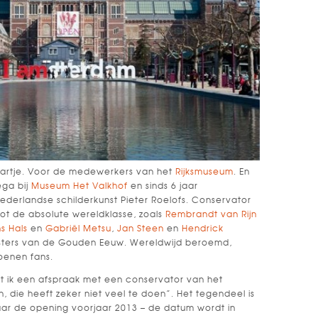
artje. Voor de medewerkers van het
Rijksmuseum
. En
ega bij
Museum Het Valkhof
en sinds 6 jaar
derlandse schilderkunst Pieter Roelofs. Conservator
tot de absolute wereldklasse, zoals
Rembrandt van Rijn
s Hals
en
Gabriël Metsu
,
Jan Steen
en
Hendrick
sters van de Gouden Eeuw. Wereldwijd beroemd,
joenen fans.
t ik een afspraak met een conservator van het
Oh, die heeft zeker niet veel te doen”. Het tegendeel is
aar de opening voorjaar 2013 – de datum wordt in