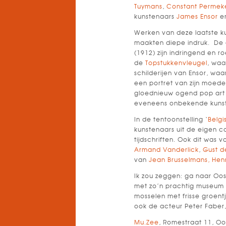
Tuymans
,
Constant Permek
kunstenaars
James Ensor
e
Werken van deze laatste k
maakten diepe indruk. De d
(1912) zijn indringend en 
de
Topstukkenvleugel
, waa
schilderijen van Ensor, w
een portret van zijn moed
gloednieuw ogend pop art 
eveneens onbekende kuns
In de tentoonstelling ‘
Belgi
kunstenaars uit de eigen c
tijdschriften. Ook dit was
Armand Vanderlick
,
Gust d
van
Jean Brusselmans,
Henr
Ik zou zeggen: ga naar Oos
met zo’n prachtig museum 
mosselen met frisse groent
ook de acteur Peter Fabe
Mu.Zee
, Romestraat 11, O