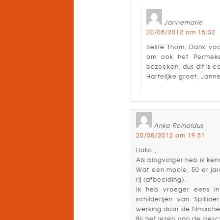
Jannemarie
20/08/2012 om 15:32
Beste Thom, Dank voo
om ook het Permeke
bezoeken, dus dit is 
Hartelijke groet, Jann
Anke Reinoldus
20/08/2012 om 19:51
Hallo ,
Als blogvolger heb ik ke
Wat een mooie, 50 er jare
rij (afbeelding).
Ik heb vroeger eens i
schilderijen van Spilli
werking door de filmische
Bij het lezen van de bes