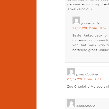
gebouw er zo uitzag. Leu
Anke Reinoldus
jannemarie
21/08/2012 om 10:57
Beste Anke, Leuk om
museum als voormalig
van het werk van Spi
hartelijke groet, Jann
gwendowline
07/09/2012 om 19:41
Zou Charlotte Mutsaers 
Jannemarie