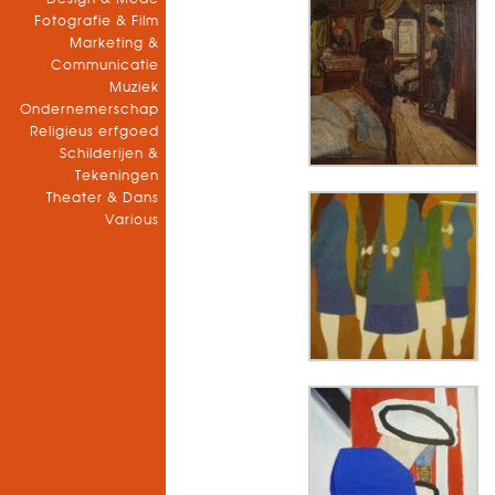
Fotografie & Film
Marketing &
Communicatie
Muziek
Ondernemerschap
Religieus erfgoed
Schilderijen &
Tekeningen
Theater & Dans
Various