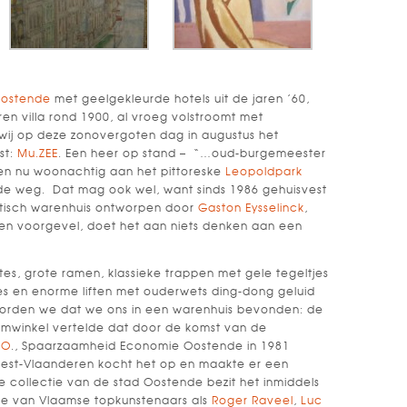
Oostende
met geelgekleurde hotels uit de jaren ’60,
ren villa rond 1900, al vroeg volstroomt met
wij op deze zonovergoten dag in augustus het
st:
Mu.ZEE
. Een heer op stand – “…oud-burgemeester
en nu woonachtig aan het pittoreske
Leopoldpark
s de weg. Dat mag ook wel, want sinds 1986 gehuisvest
stisch warenhuis ontworpen door
Gaston Eysselinck
,
zen voorgevel, doet het aan niets denken aan een
tes, grote ramen, klassieke trappen met gele tegeltjes
es en enorme liften met ouderwets ding-dong geluid
hoorden we dat we ons in een warenhuis bevonden: de
winkel vertelde dat door de komst van de
.O
., Spaarzaamheid Economie Oostende in 1981
e West-Vlaanderen kocht het op en maakte er een
collectie van de stad Oostende bezit het inmiddels
ie van Vlaamse topkunstenaars als
Roger Raveel
,
Luc