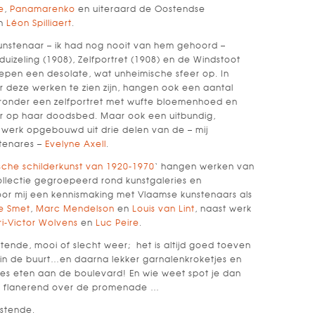
e
,
Panamarenko
en uiteraard de Oostendse
n
Léon Spilliaert
.
unstenaar – ik had nog nooit van hem gehoord –
uizeling (1908), Zelfportret (1908) en de Windstoot
roepen een desolate, wat unheimische sfeer op. In
r deze werken te zien zijn, hangen ook een aantal
aaronder een zelfportret met wufte bloemenhoed en
er op haar doodsbed. Maar ook een uitbundig,
werk opgebouwd uit drie delen van de – mij
tenares –
Evelyne Axell
.
sche schilderkunst van 1920-1970
‘ hangen werken van
ollectie gegroepeerd rond kunstgaleries en
 voor mij een kennismaking met Vlaamse kunstenaars als
e Smet
,
Marc Mendelson
en
Louis van Lint
, naast werk
i-Victor Wolvens
en
Luc Peire
.
tende, mooi of slecht weer; het is altijd goed toeven
in de buurt…en daarna lekker garnalenkroketjes en
jes eten aan de boulevard! En wie weet spot je dan
r, flanerend over de promenade …
ostende.