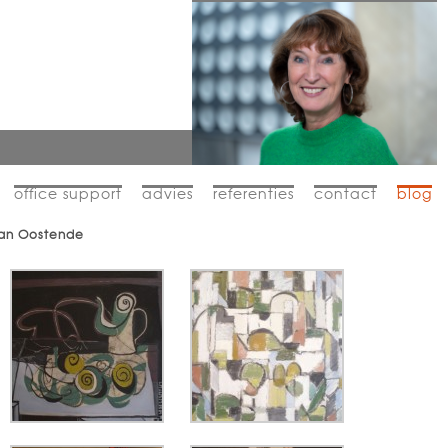
office support
advies
referenties
contact
blog
van Oostende