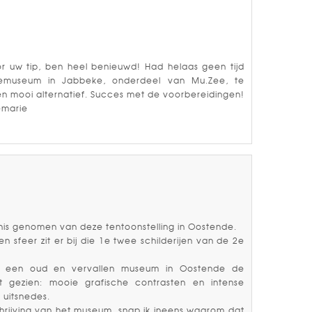
r uw tip, ben heel benieuwd! Had helaas geen tijd
museum in Jabbeke, onderdeel van Mu.Zee, te
een mooi alternatief. Succes met de voorbereidingen!
emarie
nnis genomen van deze tentoonstelling in Oostende.
n sfeer zit er bij die 1e twee schilderijen van de 2e
n een oud en vervallen museum in Oostende de
aert gezien: mooie grafische contrasten en intense
 uitsnedes.
chrijving van het museum, snap ik ineens waarom dat