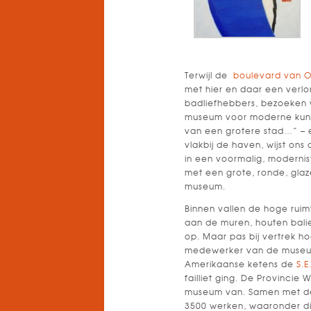
Terwijl de
boulevard van 
met hier en daar een verlo
badliefhebbers, bezoeken 
museum voor moderne kun
van een grotere stad…” – 
vlakbij de haven, wijst on
in een voormalig, moderni
met een grote, ronde, gla
museum.
Binnen vallen de hoge ruim
aan de muren, houten bali
op. Maar pas bij vertrek 
medewerker van de museum
Amerikaanse ketens de
S.E
failliet ging. De Provinci
museum van. Samen met de 
3500 werken, waaronder d