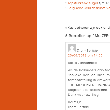
*
Topstukkenvleugel
t/m 18 
*
Belgische schilderkunst 
«
Kasteelheren zijn ook on
6 Reacties op “Mu.ZEE
Thom Berthie
20/08/2012 om 14:56
Beste Jannemarie,
Als de Hollanders dan t
`bolleke´aan de kust,
tentoonstelling in Antwe
“DE MODERNEN. RONDOM
Belgisch expressionisme.) 
Dank voor uw Blog.
Hartelijk,
Thom Berthie