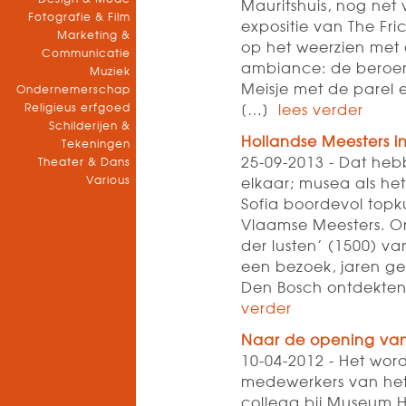
Mauritshuis, nog net 
Fotografie & Film
expositie van The Fri
Marketing &
op het weerzien met 
Communicatie
ambiance: de beroe
Muziek
Meisje met de parel 
Ondernemerschap
Religieus erfgoed
[…]
lees verder
Schilderijen &
Hollandse Meesters i
Tekeningen
25-09-2013 - Dat he
Theater & Dans
Various
elkaar; musea als he
Sofia boordevol topk
Vlaamse Meesters. O
der lusten’ (1500) van
een bezoek, jaren ge
Den Bosch ontdekten 
verder
Naar de opening van
10-04-2012 - Het wor
medewerkers van het 
collega bij Museum H