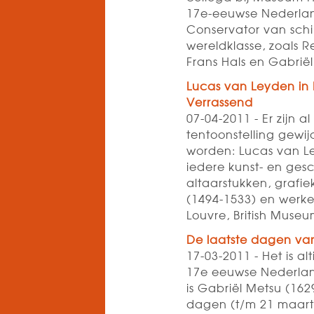
17e-eeuwse Nederland
Conservator van schi
wereldklasse, zoals 
Frans Hals en Gabrië
Lucas van Leyden in 
Verrassend
07-04-2011 - Er zijn
tentoonstelling gewi
worden: Lucas van L
iedere kunst- en gesc
altaarstukken, grafi
(1494-1533) en werken
Louvre, British Muse
De laatste dagen va
17-03-2011 - Het is a
17e eeuwse Nederland
is Gabriël Metsu (16
dagen (t/m 21 maart) 