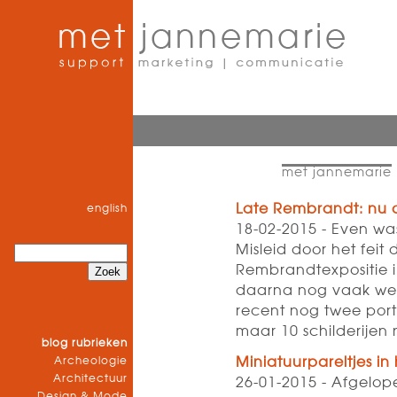
met jannemarie
Late Rembrandt: nu o
english
18-02-2015 - Even was
Misleid door het feit
Rembrandtexpositie i
daarna nog vaak wer
recent nog twee portr
maar 10 schilderijen
blog rubrieken
Archeologie
Miniatuurpareltjes in
Architectuur
26-01-2015 - Afgelop
Design & Mode