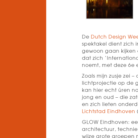
De
Dutch Design We
spektakel dient zich 
gewoon gaan kijken en
dat zich ‘Internation
noemt, met deze 6e e
Zoals mijn zusje zei 
lichtprojectie op de 
kan hier echt úren n
jong en oud – die z
en zich lieten onder
Lichtstad Eindhoven
GLOW Eindhoven: een
architectuur, techn
wijze grote groepen