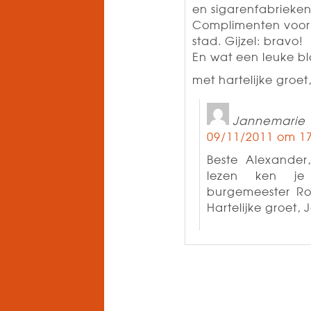
en sigarenfabrieken
Complimenten voor 
stad. Gijzel: bravo!
En wat een leuke b
met hartelijke groet
Jannemarie
09/11/2011 om 17
Beste Alexander
lezen ken je
burgemeester Ro
Hartelijke groet,