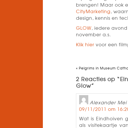
brengen! Maar ook e
CityMarketing
, waar
design, kennis en te
GLOW
, iedere avond
november a.s.
Klik hier
voor een film
«
Pelgrims in Museum Cath
2 Reacties op “Ein
Glow”
Alexander Mei
09/11/2011 om 16:2
Wat is Eindhoiven g
als visitekaartje v