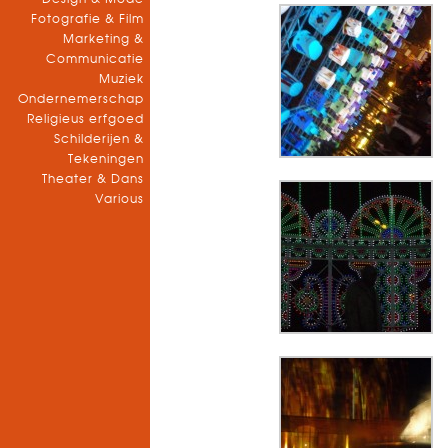
Fotografie & Film
Marketing &
Communicatie
Muziek
Ondernemerschap
Religieus erfgoed
Schilderijen &
Tekeningen
Theater & Dans
Various