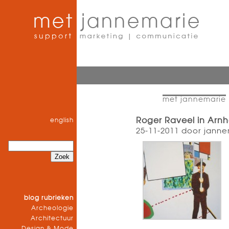
met jannemarie
Roger Raveel in Arn
english
25-11-2011 door janne
blog rubrieken
Archeologie
Architectuur
Design & Mode