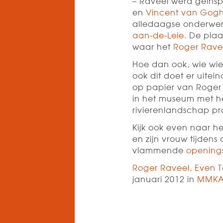
– Raveel werd geïns
en
Vincent van Gog
alledaagse onderwer
aan-de-Leie
. De pla
waar het
Roger Rav
Hoe dan ook, wie wie 
ook dit doet er uitein
op papier van Roger 
in het museum met he
rivierenlandschap pra
Kijk ook even naar h
en zijn vrouw tijdens
vlammende
opening
Roger Raveel, Even
januari 2012 in
MMK