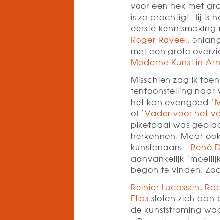
voor een hek met gro
is zo prachtig! Hij is
eerste kennismaking
Roger Raveel
, onlan
met een grote overzic
Moderne Kunst in A
Misschien zag ik toen
tentoonstelling naar
het kan evengoed
‘M
of
‘Vader voor het ven
piketpaal was geplaat
herkennen. Maar ook
kunstenaars –
René D
aanvankelijk ‘moeil
begon te vinden. Zoa
Reinier Lucassen
,
Rao
Elias
sloten zich aan b
de kunststroming waa