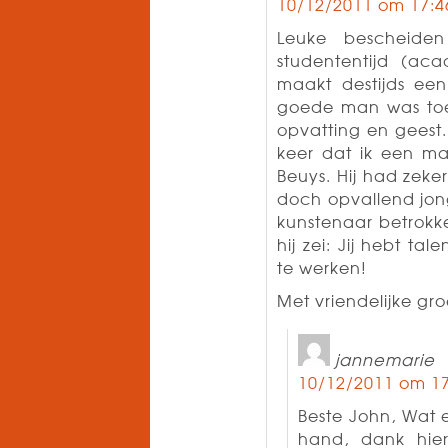
10/12/2011 om 17:4
Leuke bescheide
studententijd (ac
maakt destijds een
goede man was toe
opvatting en geest
keer dat ik een m
Beuys. Hij had zek
doch opvallend jong
kunstenaar betrokke
hij zei: Jij hebt 
te werken!
Met vriendelijke gro
jannemarie
10/12/2011 om 17
Beste John, Wat e
hand, dank hie