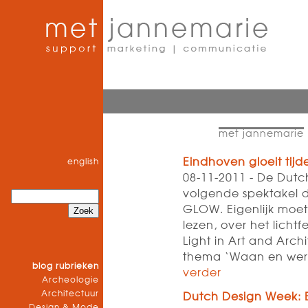
met jannemarie
Eindhoven gloeit tijde
english
08-11-2011 - De Dutc
volgende spektakel d
GLOW. Eigenlijk moet
lezen, over het lichtf
Light in Art and Arch
thema ‘Waan en werke
blog rubrieken
verder
Archeologie
Architectuur
Dutch Design Week: 
Design & Mode