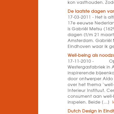
kon vasthouden. Zod
De laatste dagen va
17-03-2011 - Het is a
17e eeuwse Nederland
is Gabriël Metsu (16
dagen (t/m 21 maart) 
Amsterdam. Gabriël 
Eindhoven waar ik 
Well-being als nood
17-11-2010 - Op d
Westergasfabriek in
inspirerende bijeenk
door ontwerper Aldo 
over het thema ‘well
Interieur Instituut. 
consument aan well
inspelen. Beide […]
Dutch Design in Ein