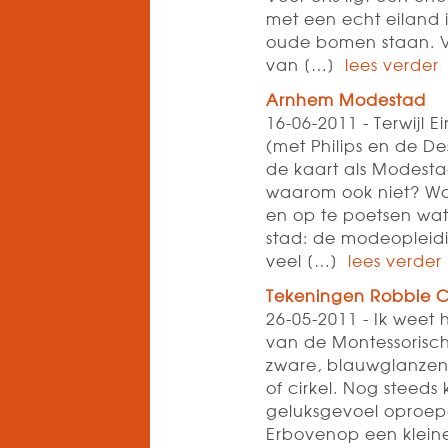
met een echt eiland 
oude bomen staan. Vo
van […]
lees verder
Arnhem Modestad
16-06-2011 - Terwijl E
(met Philips en de D
de kaart als Modesta
waarom ook niet? Wa
en op te poetsen wat
stad: de modeopleidi
veel […]
lees verder
Tekeningen Robbie C
26-05-2011 - Ik weet 
van de Montessorischo
zware, blauwglanzen
of cirkel. Nog steed
geluksgevoel oproep
Erbovenop een klein