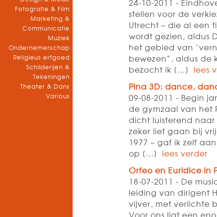
24-10-2011 - Eindhov
Fotografie & Film
stellen voor de verki
Marketing &
Utrecht – die al een ti
Communicatie
wordt gezien, aldus 
Muziek
het gebied van ‘vern
Ondernemerschap
Religieus erfgoed
bewezen”, aldus de 
Schilderijen &
bezocht ik […]
lees 
Tekeningen
Pina 3D: dance, danc
Theater & Dans
Various
09-08-2011 - Begin jar
de gymzaal van het P
dicht luisterend naa
zeker liet gaan bij vr
1977 – gaf ik zelf aa
op […]
lees verder
Orfeo en Euridice in 
18-07-2011 - De mus
leiding van dirigent 
vijver, met verlicht
Voor ons ligt een eno